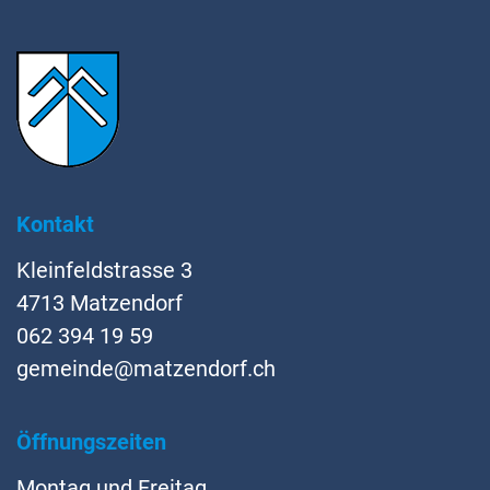
Fussbereich
Kontakt
Kleinfeldstrasse 3
4713 Matzendorf
062 394 19 59
gemeinde@matzendorf.ch
Öffnungszeiten
Montag und Freitag