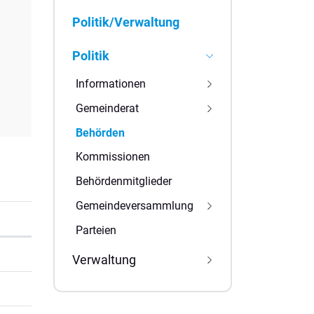
Subnavigation
Politik/Verwaltung
Politik
Informationen
Gemeinderat
Behörden
(
Kommissionen
a
Behördenmitglieder
u
s
Gemeindeversammlung
g
Parteien
e
w
Verwaltung
ä
h
l