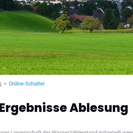
(ausgewählt)
g
Online-Schalter
 Ergebnisse Ablesung
iner Liegenschaft der Wasserzählerstand mitgeteilt wer