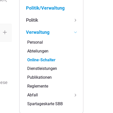
Subnavigation
Politik/Verwaltung
Politik
Verwaltung
Personal
Abteilungen
Online-Schalter
(
Dienstleistungen
a
Publikationen
u
iese
s
Reglemente
g
Abfall
e
w
Spartageskarte SBB
ä