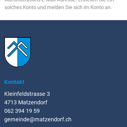
solches Konto und melden Sie sich im Konto an.
Fussbereich
Kontakt
Kleinfeldstrasse 3
4713 Matzendorf
062 394 19 59
gemeinde@matzendorf.ch