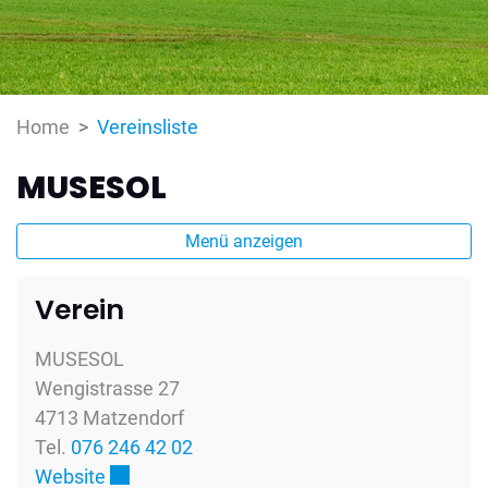
(ausgewählt)
Home
Vereinsliste
MUSESOL
Menü anzeigen
Verein
MUSESOL
Wengistrasse 27
4713 Matzendorf
Tel.
076 246 42 02
Externer Link wird in einem neuen Fenster g
Website